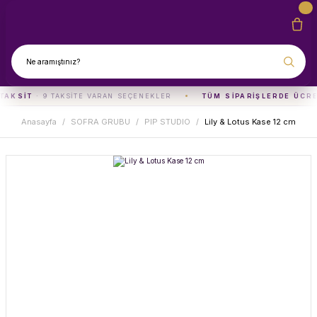
TAKSIT
· 9 TAKSITE VARAN SEÇENEKLER
TÜM SIPARIŞLERDE ÜCRE
Anasayfa
SOFRA GRUBU
PIP STUDIO
Lily & Lotus Kase 12 cm