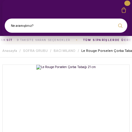
TAKSIT
· 9 TAKSITE VARAN SEÇENEKLER
TÜM SIPARIŞLERDE ÜCRE
Anasayfa
SOFRA GRUBU
BACI MILANO
Le Rouge Porselen Çorba Taba