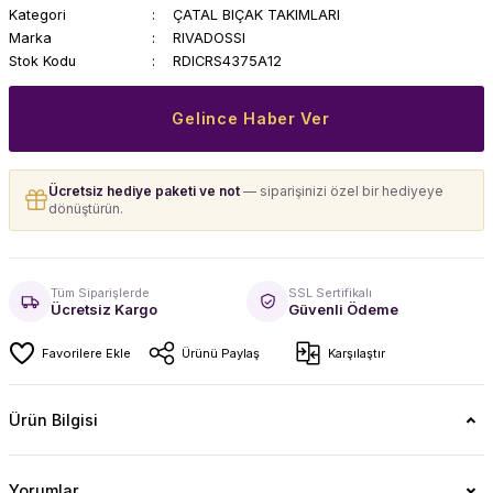
Kategori
ÇATAL BIÇAK TAKIMLARI
Marka
RIVADOSSI
Stok Kodu
RDICRS4375A12
Gelince Haber Ver
Ücretsiz hediye paketi ve not
— siparişinizi özel bir hediyeye
dönüştürün.
Tüm Siparişlerde
SSL Sertifikalı
Ücretsiz Kargo
Güvenli Ödeme
Ürünü Paylaş
Karşılaştır
Ürün Bilgisi
Yorumlar