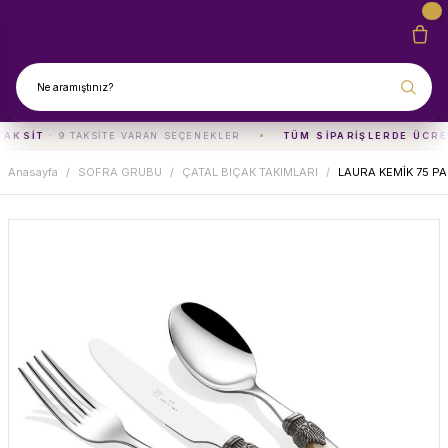
TAKSIT
· 9 TAKSITE VARAN SEÇENEKLER
TÜM SIPARIŞLERDE ÜCRE
Anasayfa
SOFRA GRUBU
ÇATAL BIÇAK TAKIMLARI
LAURA KEMİK 75 PA