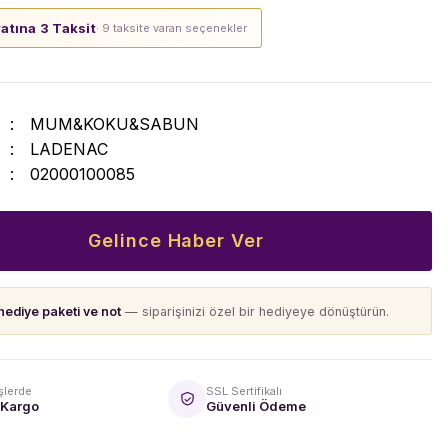
yatına 3 Taksit
· 9 taksite varan seçenekler
MUM&KOKU&SABUN
LADENAC
02000100085
Gelince Haber Ver
hediye paketi ve not
— siparişinizi özel bir hediyeye dönüştürün.
şlerde
SSL Sertifikalı
 Kargo
Güvenli Ödeme