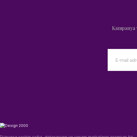
Kampanya v
Dünyaca seçkin sofra, dekorasyon ve yaşam markalarını premium bir