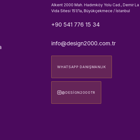
Alkent 2000 Mah. Hadımköy Yolu Cad., Demir La
Vida Sitesi 151/1a, Büyükçekmece / İstanbul
+90 541 776 15 34
info@design2000.com.tr
a
WHATSAPP DANIŞMANLIK
@DESIGN2000TR