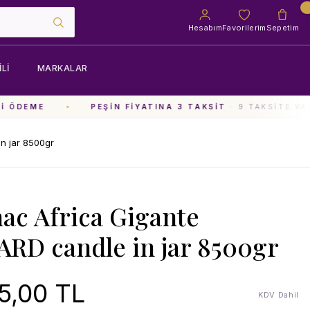
Hesabım
Favorilerim
Sepetim
LI
MARKALAR
 ÖDEME
PEŞIN FIYATINA 3 TAKSIT
· 9 TAKSITE VAR
n jar 8500gr
ac Africa Gigante
RD candle in jar 8500gr
5,00 TL
KDV Dahil