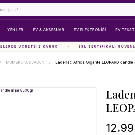
YENİLER
EV & AKSESUAR
EV ELEKTRONIĞI
EV TEKSTI
LERDE ÜCRETSIZ KARGO
SSL SERTIFIKALI GÜVENLI
MUM&KOKU&SABUN
Ladenac Africa Gigante LEOPARD candle i
Laden
LEOPA
12.99