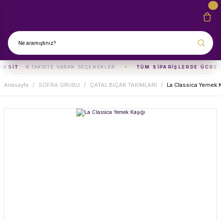
AKSIT
· 9 TAKSITE VARAN SEÇENEKLER
TÜM SIPARIŞLERDE ÜCRET
Anasayfa
SOFRA GRUBU
ÇATAL BIÇAK TAKIMLARI
La Classica Yemek K