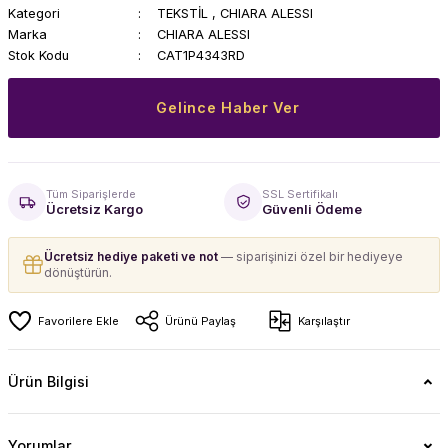
Kategori
TEKSTİL
,
CHIARA ALESSI
Marka
CHIARA ALESSI
Stok Kodu
CAT1P4343RD
Gelince Haber Ver
Tüm Siparişlerde
SSL Sertifikalı
Ücretsiz Kargo
Güvenli Ödeme
Ücretsiz hediye paketi ve not
— siparişinizi özel bir hediyeye
dönüştürün.
Ürünü Paylaş
Karşılaştır
Ürün Bilgisi
Yorumlar