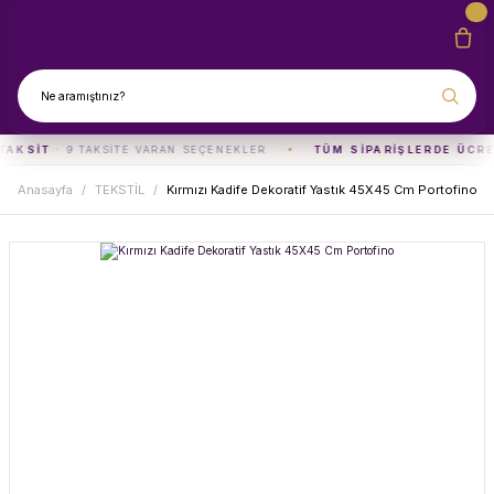
TAKSIT
· 9 TAKSITE VARAN SEÇENEKLER
TÜM SIPARIŞLERDE ÜCRE
Anasayfa
TEKSTİL
Kırmızı Kadife Dekoratif Yastık 45X45 Cm Portofino