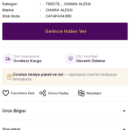
Kategori
TEKSTİL
,
CHIARA ALESSI
Marka
CHIARA ALESSI
Stok Kodu
CAT4P4343RD
Gelince Haber Ver
Tüm Siparişlerde
SSL Sertifikalı
Ücretsiz Kargo
Güvenli Ödeme
Ücretsiz hediye paketi ve not
— siparişinizi özel bir hediyeye
dönüştürün.
Ürünü Paylaş
Karşılaştır
Ürün Bilgisi
Yorumlar