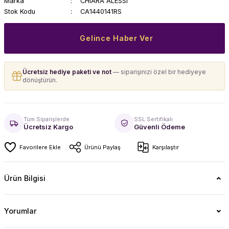
Marka
CHIARA ALESSI
Stok Kodu
CA1440141RS
Gelince Haber Ver
Ücretsiz hediye paketi ve not
— siparişinizi özel bir hediyeye
dönüştürün.
Tüm Siparişlerde
SSL Sertifikalı
Ücretsiz Kargo
Güvenli Ödeme
Ürünü Paylaş
Karşılaştır
Ürün Bilgisi
Yorumlar