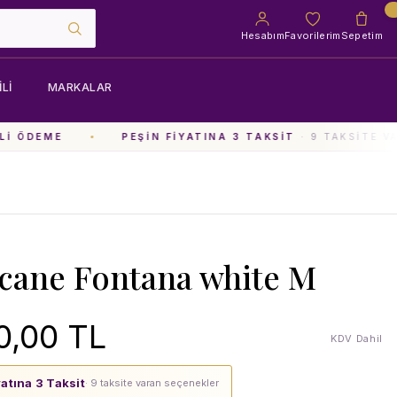
Hesabım
Favorilerim
Sepetim
LI
MARKALAR
I ÖDEME
PEŞIN FIYATINA 3 TAKSIT
· 9 TAKSITE VA
cane Fontana white M
0,00 TL
KDV Dahil
yatına 3 Taksit
· 9 taksite varan seçenekler