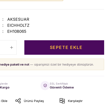
AKSESUAR
EICHHOLTZ
EH108065
SEPETE EKLE
hediye paketi ve not
— siparişinizi özel bir hediyeye dönüştürün.
şlerde
SSL Sertifikalı
 Kargo
Güvenli Ödeme
Ürünü Paylaş
Karşılaştır