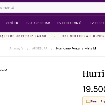
YENİLER
EV & AKSESUAR
EV ELEKTRONIĞI
EV TEKSTI
ŞLERDE ÜCRETSIZ KARGO
SSL SERTIFIKALI GÜVENL
Anasayfa
AKSESUAR
Hurricane Fontana white M
Hurri
19.50
Peşin Fi