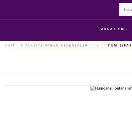
SOFRA GRUBU
AKSIT
· 9 TAKSITE VARAN SEÇENEKLER
TÜM SIPARI