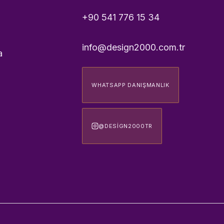
+90 541 776 15 34
info@design2000.com.tr
a
WHATSAPP DANIŞMANLIK
@DESIGN2000TR