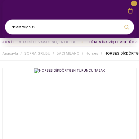
TAKSIT
· 9 TAKSITE VARAN SEÇENEKLER
TÜM SIPARIŞLERDE ÜCR
Anasayfa
SOFRA GRUBU
BACI MILANO
Horses
HORSES DİKDÖRTG