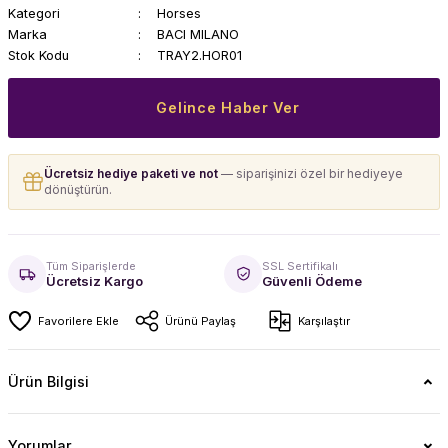
Kategori
Horses
Marka
BACI MILANO
Stok Kodu
TRAY2.HOR01
Gelince Haber Ver
Ücretsiz hediye paketi ve not
— siparişinizi özel bir hediyeye
dönüştürün.
Tüm Siparişlerde
SSL Sertifikalı
Ücretsiz Kargo
Güvenli Ödeme
Ürünü Paylaş
Karşılaştır
Ürün Bilgisi
Yorumlar