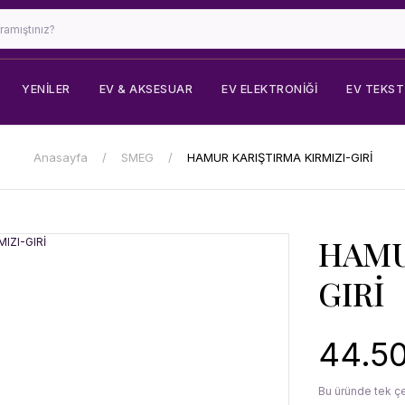
YENİLER
EV & AKSESUAR
EV ELEKTRONIĞI
EV TEKSTI
Anasayfa
SMEG
HAMUR KARIŞTIRMA KIRMIZI-GIRİ
HAMU
GIRİ
44.50
Bu üründe tek çe