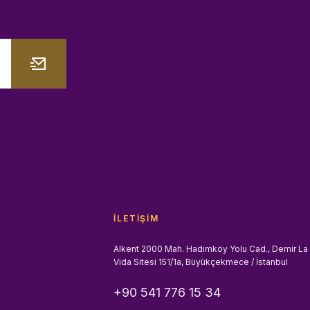
İLETIŞIM
Alkent 2000 Mah. Hadımköy Yolu Cad., Demir La
Vida Sitesi 151/1a, Büyükçekmece / İstanbul
+90 541 776 15 34