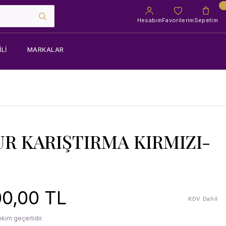
Hesabım
Favorilerim
Sepetim
LI
MARKALAR
R KARIŞTIRMA KIRMIZI-
0,00 TL
KDV Dahil
kim geçerlidir.