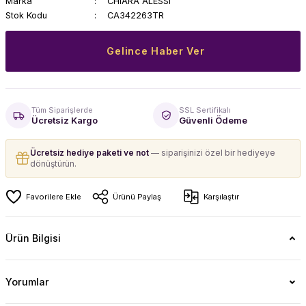
Marka
CHIARA ALESSI
Stok Kodu
CA342263TR
Gelince Haber Ver
Tüm Siparişlerde
SSL Sertifikalı
Ücretsiz Kargo
Güvenli Ödeme
Ücretsiz hediye paketi ve not
— siparişinizi özel bir hediyeye
dönüştürün.
Ürünü Paylaş
Karşılaştır
Ürün Bilgisi
Yorumlar