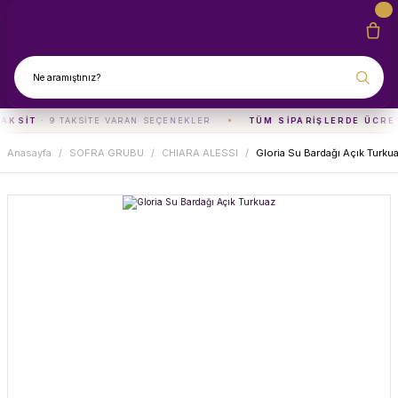
TAKSIT
· 9 TAKSITE VARAN SEÇENEKLER
TÜM SIPARIŞLERDE ÜCRE
Anasayfa
SOFRA GRUBU
CHIARA ALESSI
Gloria Su Bardağı Açık Turku