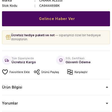
Marka
CHIARA ALESSI
Stok Kodu
CA944469BK
Gelince Haber Ver
Ücretsiz hediye paketi ve not
— siparişinizi özel bir hediyeye
dönüştürün.
Tüm Siparişlerde
SSL Sertifikalı
Ücretsiz Kargo
Güvenli Ödeme
Ürünü Paylaş
Karşılaştır
Ürün Bilgisi
Yorumlar