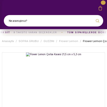
TAKSIT
· 9 TAKSITE VARAN SEÇENEKLER
TÜM SIPARIŞLERDE ÜCRE
Anasayfa
SOFRA GRUBU
GUZZINI
Flower Lemon
Flower Lemon Çor