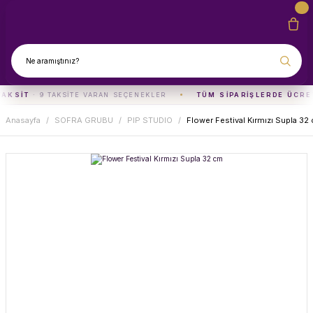
TAKSIT
· 9 TAKSITE VARAN SEÇENEKLER
TÜM SIPARIŞLERDE ÜCRE
Anasayfa
SOFRA GRUBU
PIP STUDIO
Flower Festival Kırmızı Supla 32