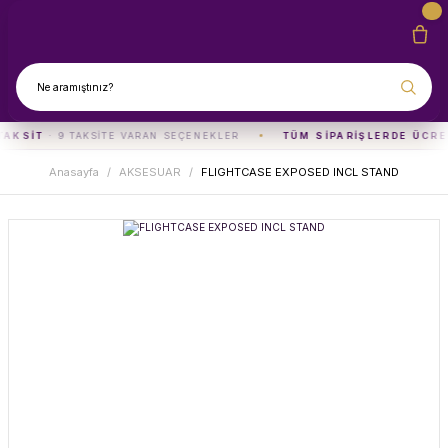
TAKSIT
· 9 TAKSITE VARAN SEÇENEKLER
TÜM SIPARIŞLERDE ÜCRE
Anasayfa
AKSESUAR
FLIGHTCASE EXPOSED INCL STAND