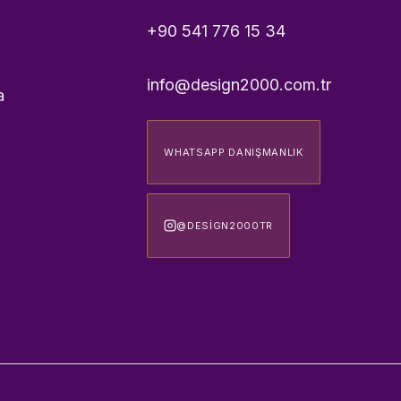
+90 541 776 15 34
info@design2000.com.tr
a
WHATSAPP DANIŞMANLIK
@DESIGN2000TR