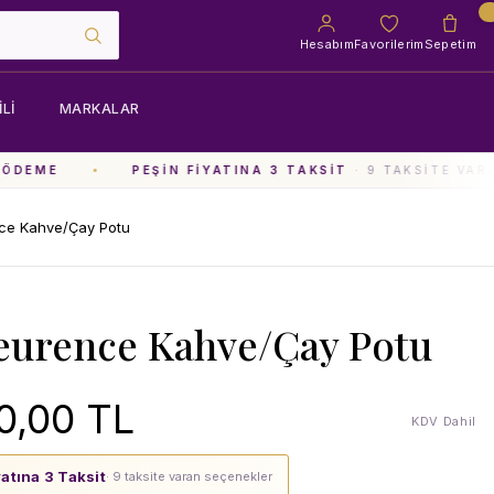
Hesabım
Favorilerim
Sepetim
LI
MARKALAR
ÖDEME
PEŞIN FIYATINA 3 TAKSIT
· 9 TAKSITE VARA
ce Kahve/Çay Potu
eurence Kahve/Çay Potu
0,00 TL
KDV Dahil
yatına 3 Taksit
· 9 taksite varan seçenekler