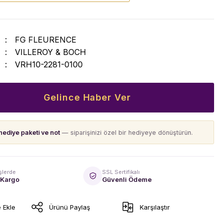
FG FLEURENCE
VILLEROY & BOCH
VRH10-2281-0100
Gelince Haber Ver
hediye paketi ve not
— siparişinizi özel bir hediyeye dönüştürün.
şlerde
SSL Sertifikalı
 Kargo
Güvenli Ödeme
Ürünü Paylaş
Karşılaştır