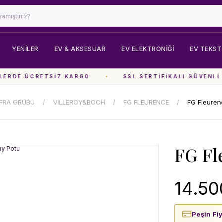
YENİLER
EV & AKSESUAR
EV ELEKTRONIĞI
EV TEKSTI
ERDE ÜCRETSIZ KARGO
SSL SERTIFIKALI GÜVENLI 
FRA GRUBU
VILLEROY&BOCH
FG FLEURENCE
FG Fleuren
FG Fl
14.50
Peşin Fi