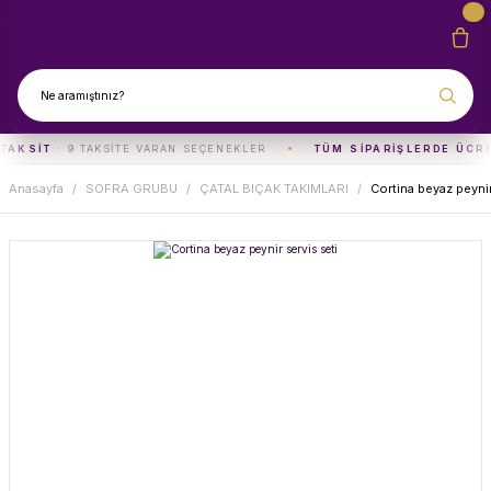
TAKSIT
· 9 TAKSITE VARAN SEÇENEKLER
TÜM SIPARIŞLERDE ÜCR
Anasayfa
SOFRA GRUBU
ÇATAL BIÇAK TAKIMLARI
Cortina beyaz peynir