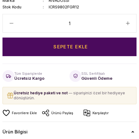
Marka
RIVADOSSI
Stok Kodu
ICRS9802FGR12
SEPETE EKLE
Tüm Siparişlerde
SSL Sertifikalı
Ücretsiz Kargo
Güvenli Ödeme
Ücretsiz hediye paketi ve not
— siparişinizi özel bir hediyeye
dönüştürün.
Ürünü Paylaş
Karşılaştır
Ürün Bilgisi