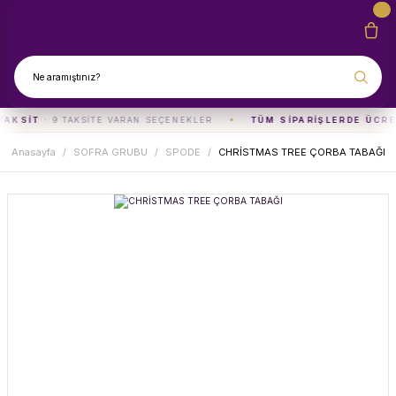
TAKSIT
· 9 TAKSITE VARAN SEÇENEKLER
TÜM SIPARIŞLERDE ÜCRE
Anasayfa
SOFRA GRUBU
SPODE
CHRİSTMAS TREE ÇORBA TABAĞI