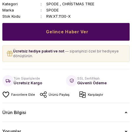
Kategori
SPODE
,
CHRİSTMAS TREE
Marka
SPODE
Stok Kodu
RW.XT.1130-X
Gelince Haber Ver
Ücretsiz hediye paketi ve not
— siparişinizi özel bir hediyeye
dönüştürün.
Tüm Siparişlerde
SSL Sertifikalı
Ücretsiz Kargo
Güvenli Ödeme
Ürünü Paylaş
Karşılaştır
Ürün Bilgisi
Yorumlar