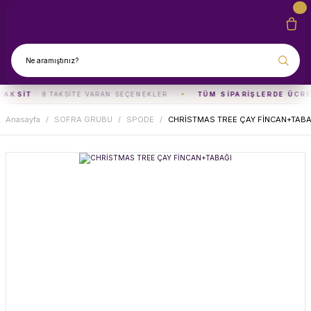
TAKSIT
· 9 TAKSITE VARAN SEÇENEKLER
TÜM SIPARIŞLERDE ÜCRE
Anasayfa
SOFRA GRUBU
SPODE
CHRİSTMAS TREE ÇAY FİNCAN+TABA