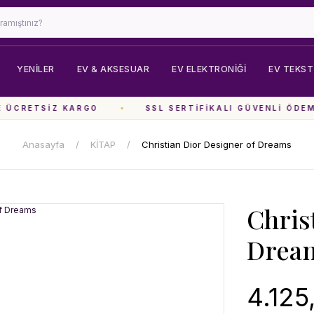
YENİLER
EV & AKSESUAR
EV ELEKTRONIĞI
EV TEKSTI
ÜCRETSIZ KARGO
SSL SERTIFIKALI GÜVENLI ÖDEME
Anasayfa
KİTAP
Christian Dior Designer of Dreams
Chris
Drea
4.125