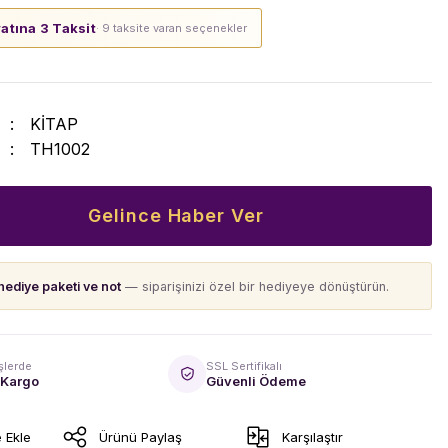
yatına 3 Taksit
· 9 taksite varan seçenekler
KİTAP
TH1002
Gelince Haber Ver
hediye paketi ve not
— siparişinizi özel bir hediyeye dönüştürün.
şlerde
SSL Sertifikalı
 Kargo
Güvenli Ödeme
Ürünü Paylaş
Karşılaştır