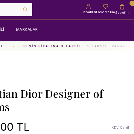
Hesabım
Favorilerim
Sepetim
LI
MARKALAR
PEŞIN FIYATINA 3 TAKSIT
· 9 TAKSITE VARAN SEÇ
tian Dior Designer of
ms
,00 TL
KDV Dahil