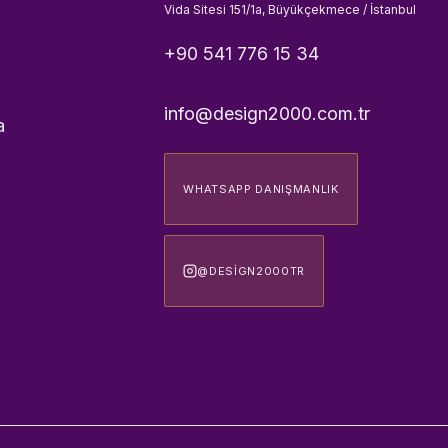
Vida Sitesi 151/1a, Büyükçekmece / İstanbul
+90 541 776 15 34
info@design2000.com.tr
a
WHATSAPP DANIŞMANLIK
@DESIGN2000TR