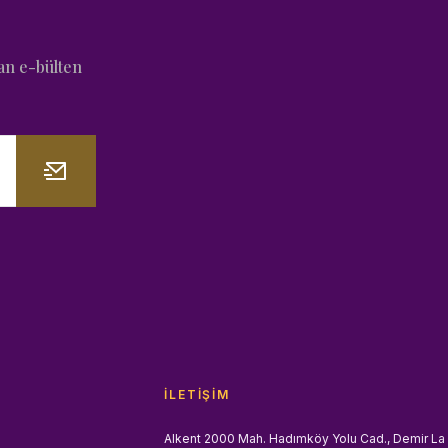
an e-bülten
İLETIŞIM
Alkent 2000 Mah. Hadımköy Yolu Cad., Demir La