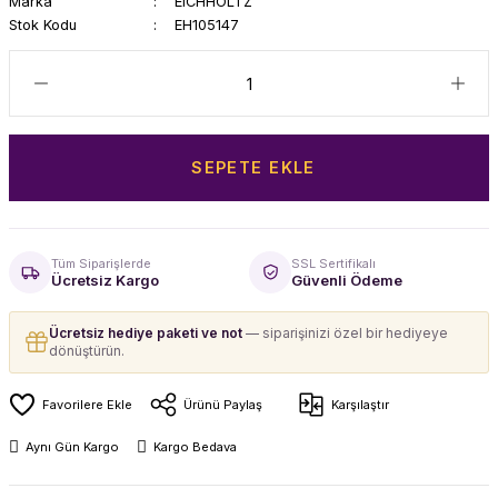
Marka
EICHHOLTZ
Stok Kodu
EH105147
SEPETE EKLE
Tüm Siparişlerde
SSL Sertifikalı
Ücretsiz Kargo
Güvenli Ödeme
Ücretsiz hediye paketi ve not
— siparişinizi özel bir hediyeye
dönüştürün.
Ürünü Paylaş
Karşılaştır
Aynı Gün Kargo
Kargo Bedava