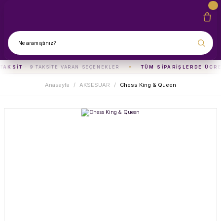
TAKSIT
· 9 TAKSITE VARAN SEÇENEKLER
TÜM SIPARIŞLERDE ÜCRE
Anasayfa
AKSESUAR
Chess King & Queen