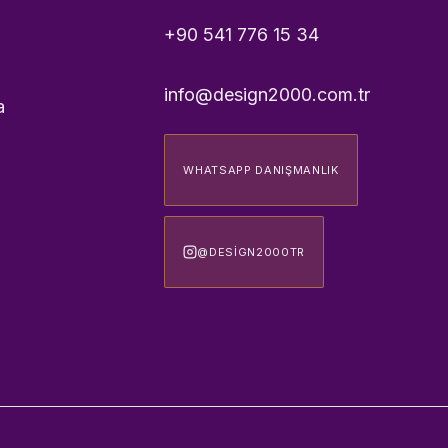
+90 541 776 15 34
info@design2000.com.tr
a
WHATSAPP DANIŞMANLIK
@DESIGN2000TR