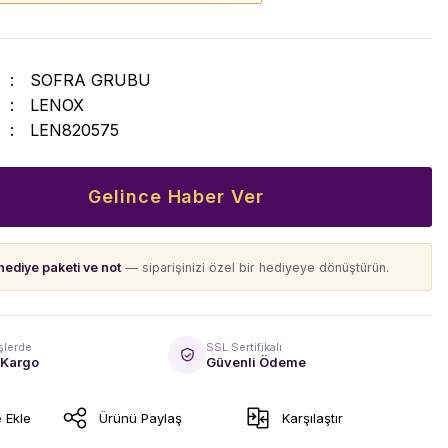
SOFRA GRUBU
LENOX
LEN820575
Gelince Haber Ver
hediye paketi ve not
— siparişinizi özel bir hediyeye dönüştürün.
şlerde
SSL Sertifikalı
 Kargo
Güvenli Ödeme
Ürünü Paylaş
Karşılaştır