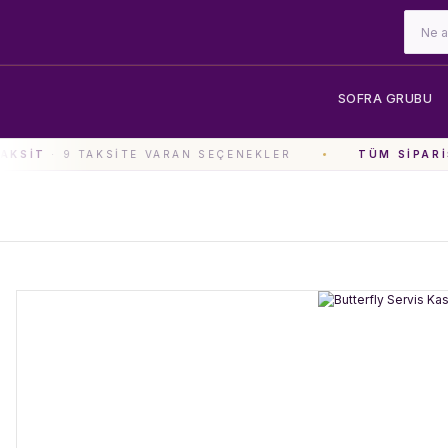
SOFRA GRUBU
KSIT
· 9 TAKSITE VARAN SEÇENEKLER
TÜM SIPARIŞ