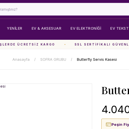
YENİLER
EV & AKSESUAR
EV ELEKTRONIĞI
EV TEKSTI
LERDE ÜCRETSIZ KARGO
SSL SERTIFIKALI GÜVENLI
Anasayfa
SOFRA GRUBU
Butterfly Servis Kasesi
Butte
4.040
Peşin Fi