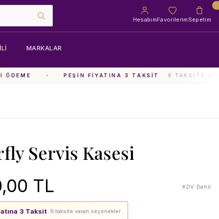
Hesabım
Favorilerim
Sepetim
LI
MARKALAR
 ÖDEME
PEŞIN FIYATINA 3 TAKSIT
· 9 TAKSITE VAR
rfly Servis Kasesi
,00 TL
KDV Dahil
yatına 3 Taksit
· 9 taksite varan seçenekler