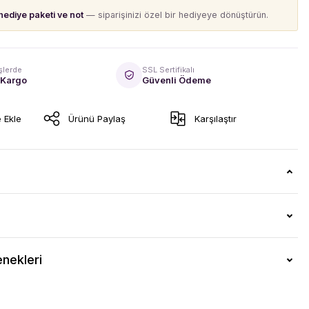
hediye paketi ve not
— siparişinizi özel bir hediyeye dönüştürün.
şlerde
SSL Sertifikalı
 Kargo
Güvenli Ödeme
Ürünü Paylaş
Karşılaştır
nekleri