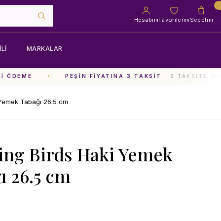
Hesabım
Favorilerim
Sepetim
LI
MARKALAR
 ÖDEME
PEŞIN FIYATINA 3 TAKSIT
· 9 TAKSITE VAR
 Yemek Tabağı 26.5 cm
ing Birds Haki Yemek
ı 26.5 cm