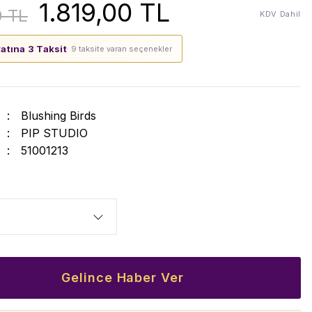
1.819,00 TL
0 TL
KDV Dahil
yatına 3 Taksit
· 9 taksite varan seçenekler
Blushing Birds
PIP STUDIO
51001213
Gelince Haber Ver