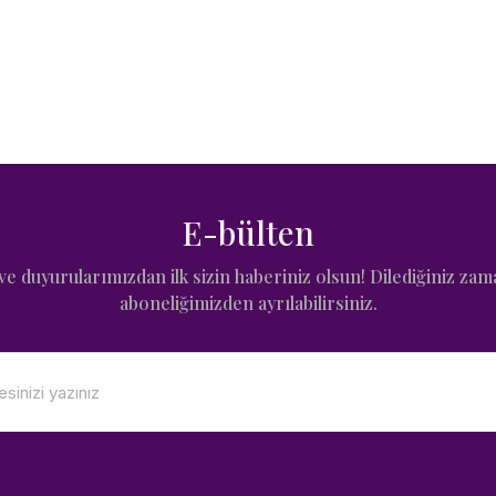
E-bülten
e duyurularımızdan ilk sizin haberiniz olsun! Dilediğiniz zam
aboneliğimizden ayrılabilirsiniz.