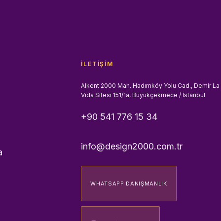
İLETIŞIM
Alkent 2000 Mah. Hadımköy Yolu Cad., Demir La
Vida Sitesi 151/1a, Büyükçekmece / İstanbul
+90 541 776 15 34
info@design2000.com.tr
a
WHATSAPP DANIŞMANLIK