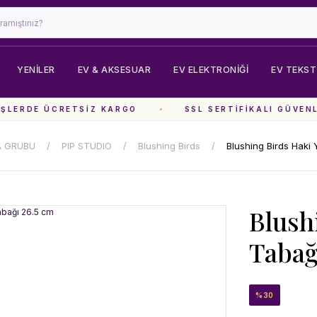
YENİLER
EV & AKSESUAR
EV ELEKTRONIĞI
EV TEKSTI
LERDE ÜCRETSIZ KARGO
SSL SERTIFIKALI GÜVENLI
A GRUBU
PIP STUDIO
Blushing Birds
Blushing Birds Haki
Blush
Tabağ
%30