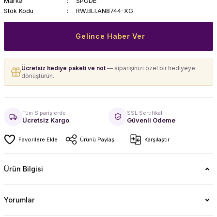
Marka
SPODE
Stok Kodu
RW.BLI.AN8744-XG
Gelince Haber Ver
Ücretsiz hediye paketi ve not
— siparişinizi özel bir hediyeye
dönüştürün.
Tüm Siparişlerde
SSL Sertifikalı
Ücretsiz Kargo
Güvenli Ödeme
Ürünü Paylaş
Karşılaştır
Ürün Bilgisi
Yorumlar