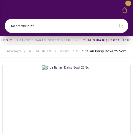
TAKSIT
· 9 TAKSITE VARAN SEÇENEKLER
TÜM SIPARIŞLERDE ÜCRE
Anasayfa
SOFRA GRUBU
SPODE
Blue Italian Daisy Bowl 25.5cm