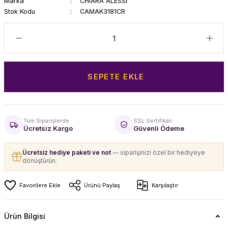
Marka
CHIARA ALESSI
Stok Kodu
CAMAK3181CR
SEPETE EKLE
Tüm Siparişlerde
SSL Sertifikalı
Ücretsiz Kargo
Güvenli Ödeme
Ücretsiz hediye paketi ve not
— siparişinizi özel bir hediyeye
dönüştürün.
Ürünü Paylaş
Karşılaştır
Ürün Bilgisi