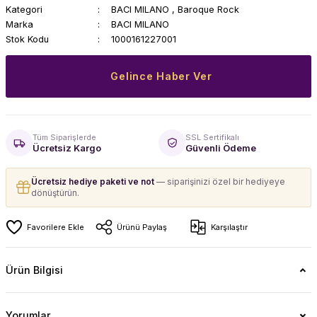
Kategori
BACI MILANO
,
Baroque Rock
Marka
BACI MILANO
Stok Kodu
1000161227001
Gelince Haber Ver
Tüm Siparişlerde
SSL Sertifikalı
Ücretsiz Kargo
Güvenli Ödeme
Ücretsiz hediye paketi ve not
— siparişinizi özel bir hediyeye
dönüştürün.
Ürünü Paylaş
Karşılaştır
Ürün Bilgisi
Yorumlar