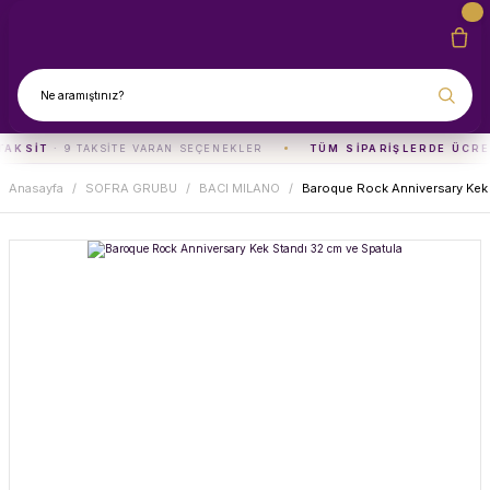
TAKSIT
· 9 TAKSITE VARAN SEÇENEKLER
TÜM SIPARIŞLERDE ÜCRE
Anasayfa
SOFRA GRUBU
BACI MILANO
Baroque Rock Anniversary Kek 