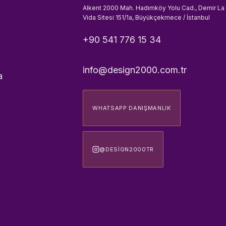
Alkent 2000 Mah. Hadımköy Yolu Cad., Demir La
Vida Sitesi 151/1a, Büyükçekmece / İstanbul
+90 541 776 15 34
info@design2000.com.tr
a
WHATSAPP DANIŞMANLIK
@DESIGN2000TR