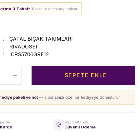
yatına 3 Taksit
· 9 taksite varan seçenekler
ÇATAL BIÇAK TAKIMLARI
RIVADOSSI
ICRS5706GRE12
SEPETE EKLE
hediye paketi ve not
— siparişinizi özel bir hediyeye dönüştürün.
şlerde
SSL Sertifikalı
 Kargo
Güvenli Ödeme