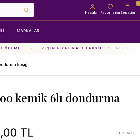
Hesabım
Favorilerim
Sepetim
LI
MARKALAR
 ÖDEME
PEŞIN FIYATINA 3 TAKSIT
· 9 TAKSITE VAR
ondurma kaşığı
o kemik 6lı dondurma
,00 TL
KDV Dahil