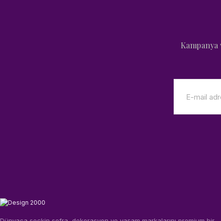
Kampanya v
Dünyaca seçkin sofra, dekorasyon ve yaşam markalarını premium bir