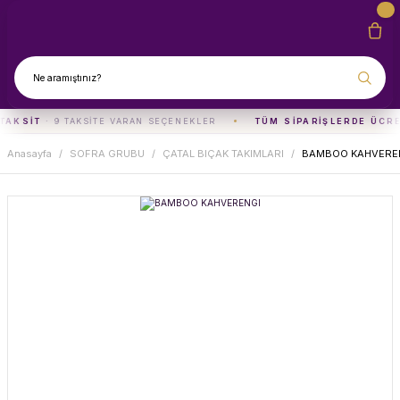
TAKSIT
· 9 TAKSITE VARAN SEÇENEKLER
TÜM SIPARIŞLERDE ÜCRE
Anasayfa
SOFRA GRUBU
ÇATAL BIÇAK TAKIMLARI
BAMBOO KAHVERE