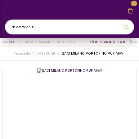
 TAKSIT
· 9 TAKSITE VARAN SEÇENEKLER
TÜM SIPARIŞLERDE ÜCR
Anasayfa
AKSESUAR
BACI MILANO PORTOFINO PUF MAVİ