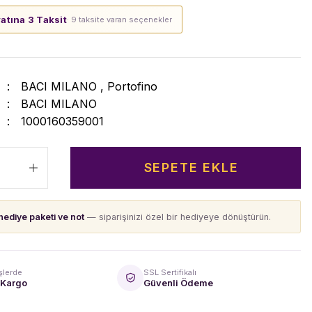
yatına 3 Taksit
· 9 taksite varan seçenekler
BACI MILANO
,
Portofino
BACI MILANO
1000160359001
SEPETE EKLE
hediye paketi ve not
— siparişinizi özel bir hediyeye dönüştürün.
şlerde
SSL Sertifikalı
 Kargo
Güvenli Ödeme