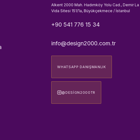
Alkent 2000 Mah. Hadımköy Yolu Cad., Demir La
Vida Sitesi 151/1a, Büyükçekmece / İstanbul
+90 541 776 15 34
info@design2000.com.tr
a
WHATSAPP DANIŞMANLIK
@DESIGN2000TR