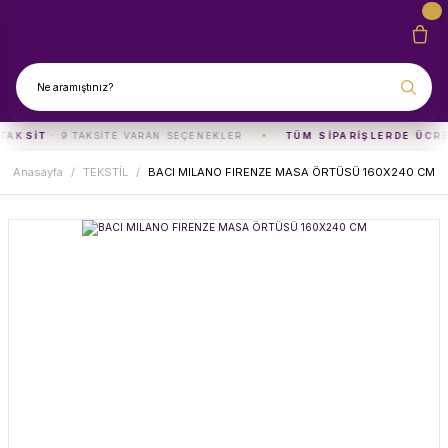
TAKSIT
· 9 TAKSITE VARAN SEÇENEKLER
TÜM SIPARIŞLERDE ÜCRE
Anasayfa
TEKSTİL
BACI MILANO FIRENZE MASA ÖRTÜSÜ 160X240 CM