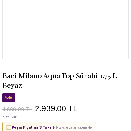
Baci Milano Aqua Top Sürahi 1,75 L
Beyaz
%40
2.939,00 TL
4.899,00 TL
KDV Dahil
Peşin Fiyatına 3 Taksit
· 9 taksite varan seçenekler