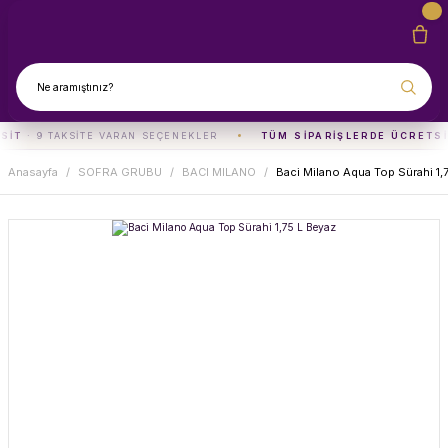
SIT
· 9 TAKSITE VARAN SEÇENEKLER
TÜM SIPARIŞLERDE ÜCRETSI
Anasayfa
SOFRA GRUBU
BACI MILANO
Baci Milano Aqua Top Sürahi 1,