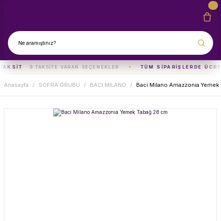
TAKSIT
· 9 TAKSITE VARAN SEÇENEKLER
TÜM SIPARIŞLERDE ÜCRE
Anasayfa
SOFRA GRUBU
BACI MILANO
Baci Milano Amazzonia Yemek