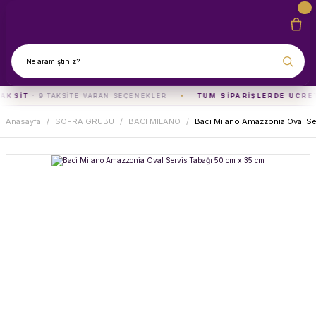
TAKSIT
· 9 TAKSITE VARAN SEÇENEKLER
TÜM SIPARIŞLERDE ÜCRE
Anasayfa
SOFRA GRUBU
BACI MILANO
Baci Milano Amazzonia Oval Se