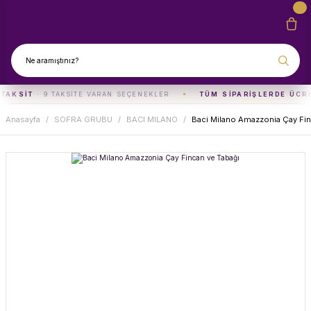
 TAKSIT
· 9 TAKSITE VARAN SEÇENEKLER
TÜM SIPARIŞLERDE ÜCR
Anasayfa
SOFRA GRUBU
BACI MILANO
Baci Milano Amazzonia Çay Fin