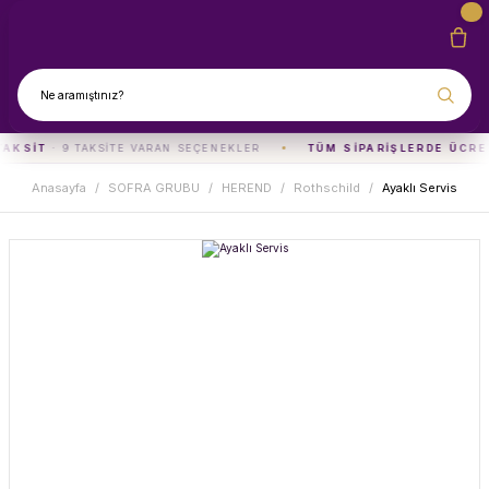
TAKSIT
· 9 TAKSITE VARAN SEÇENEKLER
TÜM SIPARIŞLERDE ÜCRE
Anasayfa
SOFRA GRUBU
HEREND
Rothschild
Ayaklı Servis