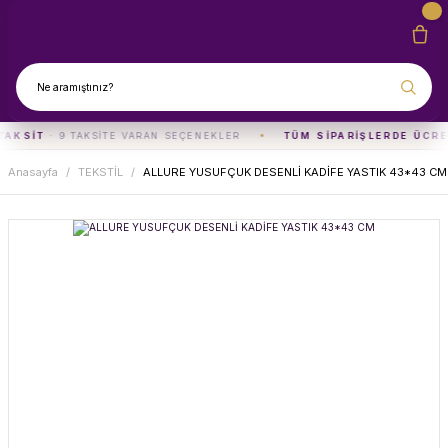
TAKSIT
· 9 TAKSITE VARAN SEÇENEKLER
TÜM SIPARIŞLERDE ÜCRE
Anasayfa
TEKSTİL
ALLURE YUSUFÇUK DESENLİ KADİFE YASTIK 43*43 CM