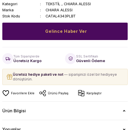
Kategori
TEKSTİL
,
CHIARA ALESSI
Marka
CHIARA ALESSI
Stok Kodu
CATAL4343PLBT
Gelince Haber Ver
Tüm Siparişlerde
SSL Sertifikalı
Ücretsiz Kargo
Güvenli Ödeme
Ücretsiz hediye paketi ve not
— siparişinizi özel bir hediyeye
dönüştürün.
Ürünü Paylaş
Karşılaştır
Ürün Bilgisi
Yorumlar