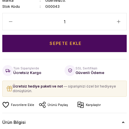
Marka
Guerlie&co.
Stok Kodu
G00043
SEPETE EKLE
Tüm Siparişlerde
SSL Sertifikalı
Ücretsiz Kargo
Güvenli Ödeme
Ücretsiz hediye paketi ve not
— siparişinizi özel bir hediyeye
dönüştürün.
Ürünü Paylaş
Karşılaştır
Ürün Bilgisi