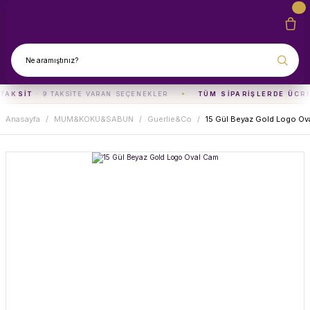
 TAKSIT
· 9 TAKSITE VARAN SEÇENEKLER
TÜM SIPARIŞLERDE ÜCR
Anasayfa
MUM&KOKU&SABUN
Guerlie&Co
15 Gül Beyaz Gold Logo Ov